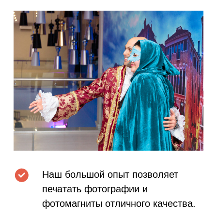
Используем только
профессиональную технику.
Для оперативности, передача
фотографий на станцию печати
осуществляется по Wi-Fi.
Для того, чтобы сделать съёмку
более увлекательной, у нас есть
большой выбор реквизита,
костюмов и декораций.
Фотографии можно сразу
отправить на почту и в соцсети.