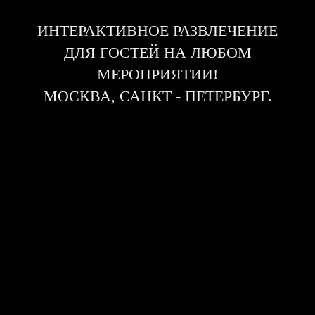
ИНТЕРАКТИВНОЕ РАЗВЛЕЧЕНИЕ
ДЛЯ ГОСТЕЙ НА ЛЮБОМ
МЕРОПРИЯТИИ!
МОСКВА, САНКТ - ПЕТЕРБУРГ.
Аренда фотостудии для
корпоратива
Постановочная съемка на фотозоне с
использованием студийного света,
оправдает все ваши надежды на
веселое и культурное время
препровождение. Готовые фотографии
вы получите на месте. Можно заказать и
фотомагниты, которые печатаются на