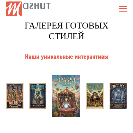
ГАЛЕРЕЯ ГОТОВЫХ
СТИЛЕЙ
Наши уникальные интерактивы