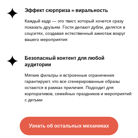
Эффект сюрприза = виральность
Каждый кадр — это твист, который хочется сразу
показать друзьям. Гости делают дубли, делятся в
соцсетях, создавая естественный ажиотаж вокруг
Принимает позу и показывает
Гость встает в кадр
вашего мероприятия
эмоцию
На сенсорном экране выбирает участника:
мужчина, женщина, пара. Затем активирует
Безопасный контент для любой
стиль «Энигма».
аудитории
Мягкие фильтры и встроенные ограничения
гарантируют, что все сгенерированные образы
остаются в рамках приличия. Подходит для
корпоративов, семейных праздников и мероприятий
с детьми
Оператор (или подсказка на экране) просит
сделать экспрессивную позу с яркой
мимикой. Чем выразительнее гость, тем
Узнать об остальных механиках
интереснее результат
ИИ анализирует и генерирует