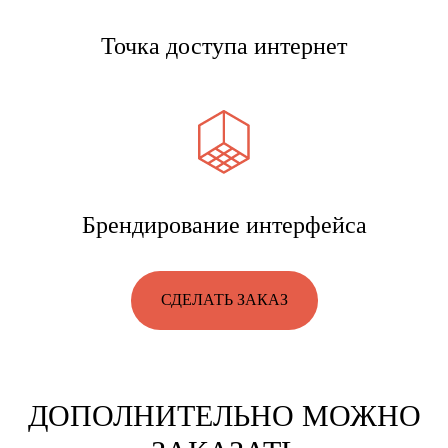
Точка доступа интернет
Брендирование интерфейса
СДЕЛАТЬ ЗАКАЗ
НЕ МОЖЕТЕ
ОПРЕДЕЛИТЬСЯ?
Напишите нам любым удобным
ДОПОЛНИТЕЛЬНО МОЖНО
способом, и мы пришлем Вам 3